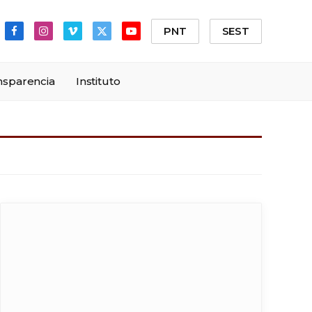
PNT
SEST
Facebook
Instagram
Vimeo
X
YouTube
(Twitter)
nsparencia
Instituto