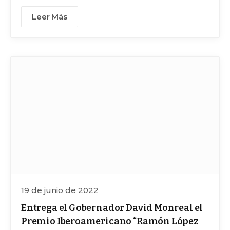
Oteyza, esposa de Manuel Felguérez y
Leer Más
Lucina Jiménez López, directora general
INBAL
19 de junio de 2022
Entrega el Gobernador David Monreal el
Premio Iberoamericano “Ramón López