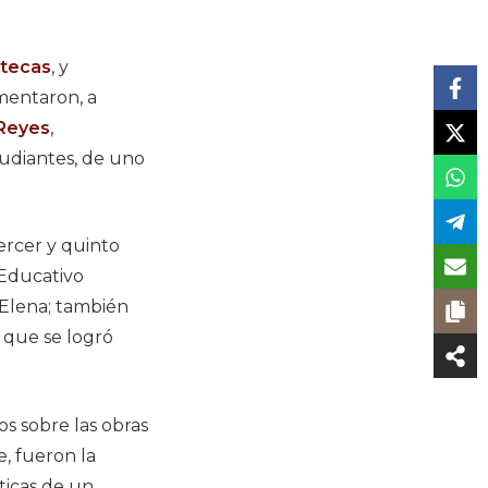
atecas
, y
mentaron, a
 Reyes
,
tudiantes, de uno
ercer y quinto
 Educativo
 Elena; también
o que se logró
s sobre las obras
e, fueron la
ticas de un