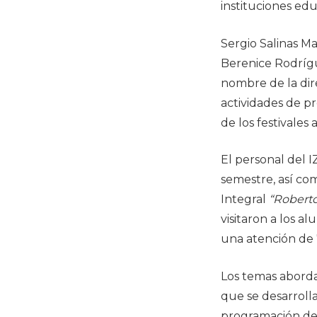
instituciones edu
Sergio Salinas Ma
Berenice Rodrígu
nombre de la dir
actividades de pr
de los festivales
El personal del I
semestre, así co
Integral
“Roberto
visitaron a los a
una atención de 
Los temas aborda
que se desarrolla
programación del 