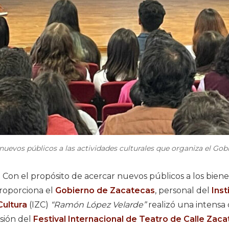
 nuevos públicos a las actividades culturales que organiza el Go
-
Con el propósito de acercar nuevos públicos a los bienes
roporciona el
Gobierno de Zacatecas
, personal del
Inst
ultura
(IZC)
“Ramón López Velarde”
realizó una intens
sión del
Festival Internacional de Teatro de Calle Zac