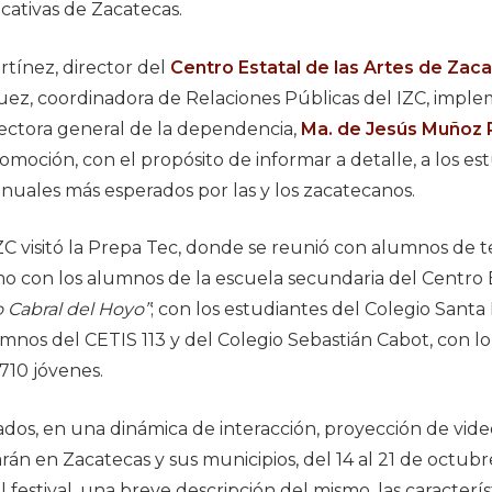
cativas de Zacatecas.
rtínez, director del
Centro Estatal de las Artes de Zac
ez, coordinadora de Relaciones Públicas del IZC, imple
ectora general de la dependencia,
Ma. de Jesús Muñoz
omoción, con el propósito de informar a detalle, a los es
 anuales más esperados por las y los zacatecanos.
ZC visitó la Prepa Tec, donde se reunió con alumnos de t
mo con los alumnos de la escuela secundaria del Centro
 Cabral del Hoyo”
; con los estudiantes del Colegio Santa
lumnos del CETIS 113 y del Colegio Sebastián Cabot, con l
710 jóvenes.
dos, en una dinámica de interacción, proyección de video
rán en Zacatecas y sus municipios, del 14 al 21 de octubr
festival, una breve descripción del mismo, las caracterís