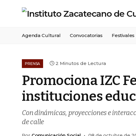
Agenda Cultural
Convocatorias
Festivales
2 Minutos de Lectura
PRENSA
Promociona IZC Fes
instituciones educ
Con dinámicas, proyecciones e interac
de calle
Por
Comunicación Social
08 de octubre de 2