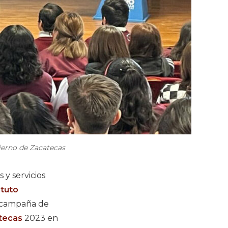
bierno de Zacatecas
 y servicios
ituto
a campaña de
atecas
2023 en