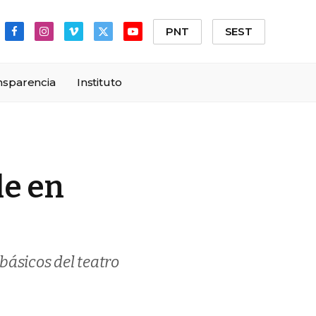
PNT
SEST
Facebook
Instagram
Vimeo
X
YouTube
(Twitter)
nsparencia
Instituto
le en
básicos del teatro