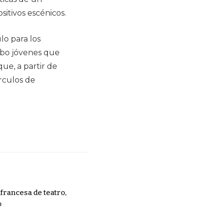
ositivos escénicos.
lo para los
ubo jóvenes que
ue, a partir de
írculos de
francesa de teatro,
o