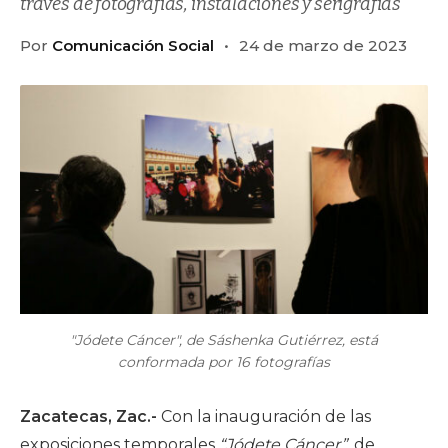
través de fotografías, instalaciones y serigrafías
Por
Comunicación Social
24 de marzo de 2023
"Jódete Cáncer", de Sáshenka Gutiérrez, está
conformada por 16 fotografías
Zacatecas, Zac.-
Con la inauguración de las
exposiciones temporales
“Jódete Cáncer”
, de