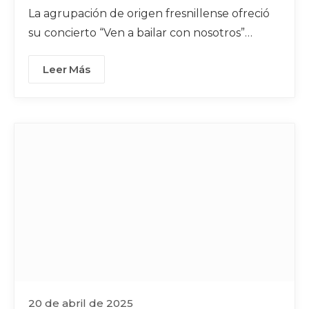
La agrupación de origen fresnillense ofreció
su concierto “Ven a bailar con nosotros”
conformado de ritmos como mambo, cha cha
Leer Más
chá, cumbia y más
20 de abril de 2025