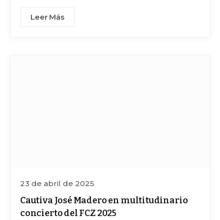
Obispado y el concierto “Misa Stella
Leer Más
Matutina”, a cargo de la agrupación Coral de
Zacatecas
23 de abril de 2025
Cautiva José Madero en multitudinario
concierto del FCZ 2025