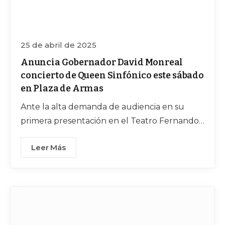
25 de abril de 2025
Anuncia Gobernador David Monreal
concierto de Queen Sinfónico este sábado
en Plaza de Armas
Ante la alta demanda de audiencia en su
primera presentación en el Teatro Fernando
Calderón, el mandatario dispuso que este
Leer Más
sábado 26 se lleve a cabo, de manera gratuita,
en el máximo escenario, para que miles de
zacatecanos puedan disfrutarlo