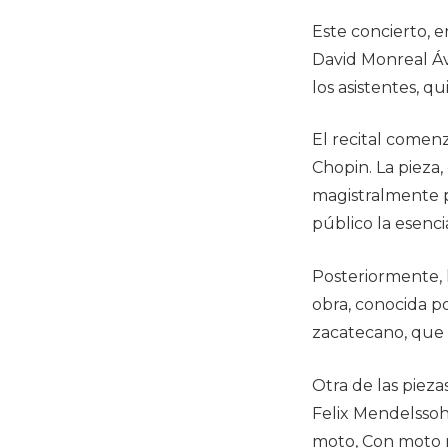
Este concierto, 
David Monreal Ávi
los asistentes, q
El recital comen
Chopin. La pieza
magistralmente po
público la esenci
Posteriormente,
obra, conocida po
zacatecano, que s
Otra de las piez
Felix Mendelssoh
moto, Con moto m