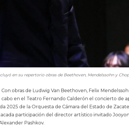
ncluyó en su repertorio obras de Beethoven, Mendelssohn y Chop
-
Con obras de Ludwig Van Beethoven, Felix Mendelssoh
 a cabo en el Teatro Fernando Calderón el concierto de a
da 2025 de la Orquesta de Cámara del Estado de Zacate
acada participación del director artístico invitado Jooyo
a Alexander Pashkov.