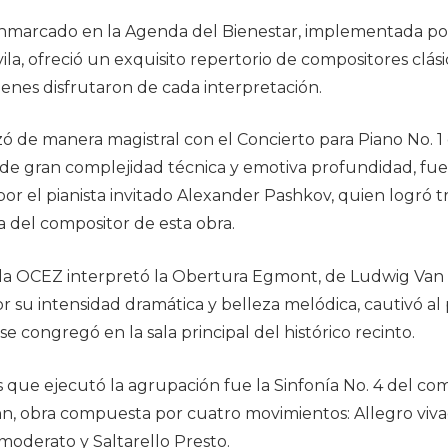
enmarcado en la Agenda del Bienestar, implementada p
la, ofreció un exquisito repertorio de compositores clási
uienes disfrutaron de cada interpretación.
zó de manera magistral con el Concierto para Piano No. 1
, de gran complejidad técnica y emotiva profundidad, fu
r el pianista invitado Alexander Pashkov, quien logró tr
a del compositor de esta obra.
 la OCEZ interpretó la Obertura Egmont, de Ludwig Van
r su intensidad dramática y belleza melódica, cautivó al
e congregó en la sala principal del histórico recinto.
as que ejecutó la agrupación fue la Sinfonía No. 4 del c
n, obra compuesta por cuatro movimientos: Allegro viv
oderato y Saltarello Presto.