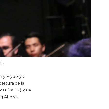
in
n y Fryderyk
pertura de la
cas (OCEZ), que
ng Ahn y el