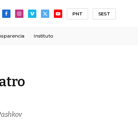
PNT
SEST
Facebook
Instagram
Vimeo
X
YouTube
(Twitter)
nsparencia
Instituto
atro
 Pashkov