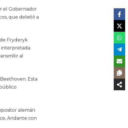
or el Gobernador
cos, que deleitó a
 de Fryderyk
e interpretada
ansmitir al
 Beethoven. Esta
 público
ompositor alemán
ace, Andante con