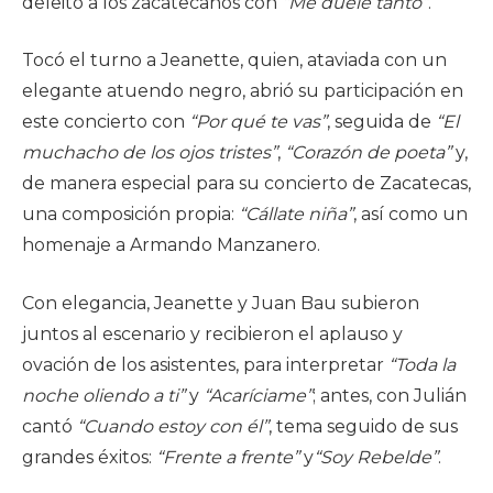
deleitó a los zacatecanos con
“Me duele tanto”
.
Tocó el turno a Jeanette, quien, ataviada con un
elegante atuendo negro, abrió su participación en
este concierto con
“Por qué te vas”
, seguida de
“El
muchacho de los ojos tristes”
,
“Corazón de poeta”
y,
de manera especial para su concierto de Zacatecas,
una composición propia:
“Cállate niña”
, así como un
homenaje a Armando Manzanero.
Con elegancia, Jeanette y Juan Bau subieron
juntos al escenario y recibieron el aplauso y
ovación de los asistentes, para interpretar
“Toda la
noche oliendo a ti”
y
“Acaríciame”
; antes, con Julián
cantó
“Cuando estoy con él”
, tema seguido de sus
grandes éxitos:
“Frente a frente”
y
“Soy Rebelde”
.