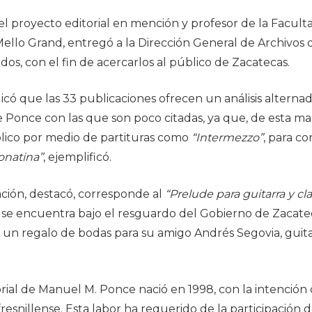
el proyecto editorial en mención y profesor de la Facul
ello Grand, entregó a la Dirección General de Archivos d
s, con el fin de acercarlos al público de Zacatecas.
có que las 33 publicaciones ofrecen un análisis alternad
 Ponce con las que son poco citadas, ya que, de esta man
lico por medio de partituras como
“Intermezzo”
, para co
onatina”
, ejemplificó.
ación, destacó, corresponde al
“Prelude para guitarra y cl
l se encuentra bajo el resguardo del Gobierno de Zacatec
un regalo de bodas para su amigo Andrés Segovia, guitar
rial de Manuel M. Ponce nació en 1998, con la intención d
resnillense. Esta labor ha requerido de la participación 