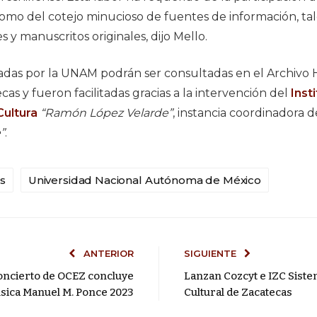
í como del cotejo minucioso de fuentes de información, t
s y manuscritos originales, dijo Mello.
adas por la UNAM podrán ser consultadas en el Archivo H
as y fueron facilitadas gracias a la intervención del
Inst
ultura
“Ramón López Velarde”
, instancia coordinadora 
”
.
s
Universidad Nacional Autónoma de México
ANTERIOR
SIGUIENTE
oncierto de OCEZ concluye
Lanzan Cozcyt e IZC Sist
úsica Manuel M. Ponce 2023
Cultural de Zacatecas