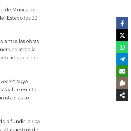
tad de Música de
el Estado los 33
o entre las obras
era, se atrae la
nducirlos a otros
avecín”
, cuya
as y fue escrita
rista clásico
e difundir la rica
de 21 maestros de