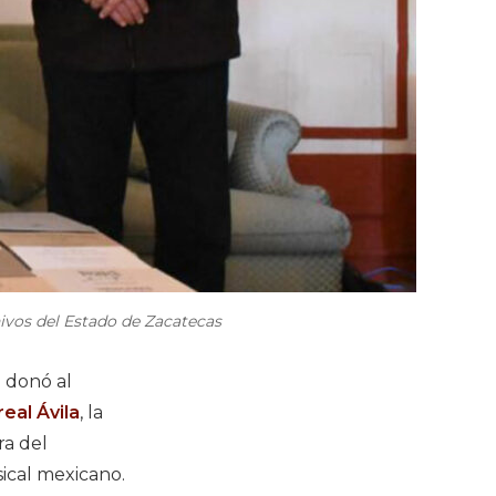
hivos del Estado de Zacatecas
donó al
eal Ávila
, la
ra del
ical mexicano.