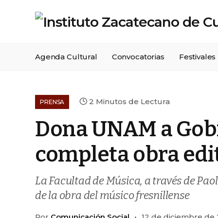
Agenda Cultural
Convocatorias
Festivales
2 Minutos de Lectura
PRENSA
Dona UNAM a Gobi
completa obra edi
La Facultad de Música, a través de Pao
de la obra del músico fresnillense
Por
Comunicación Social
12 de diciembre de