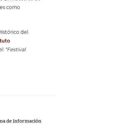
ales como
istórico del
ituto
del
“Festival
ema de Información