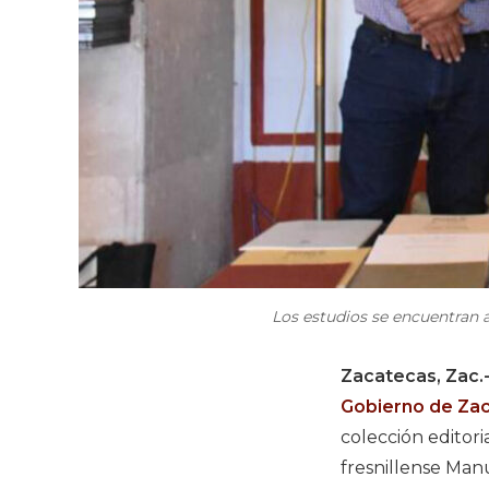
Los estudios se encuentran a
Zacatecas, Zac.
Gobierno de Za
colección editori
fresnillense Man