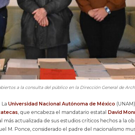
biertos a la consulta del público en la Dirección General de Arc
-
La
Universidad Nacional Autónoma de México
(UNAM) 
catecas
, que encabeza el mandatario estatal
David Monr
al más actualizada de sus estudios críticos hechos a la ob
uel M. Ponce, considerado el padre del nacionalismo mus