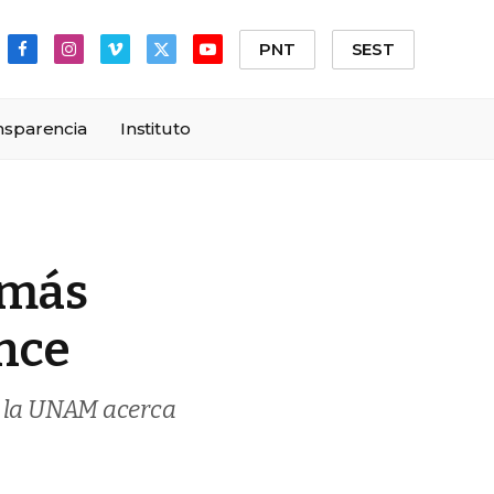
PNT
SEST
Facebook
Instagram
Vimeo
X
YouTube
(Twitter)
nsparencia
Instituto
 más
once
or la UNAM acerca