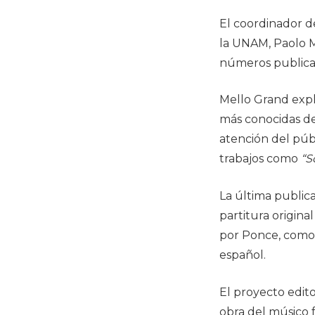
El coordinador d
la UNAM, Paolo M
números publicado
Mello Grand expli
más conocidas de
atención del púb
trabajos como
“S
La última public
partitura origina
por Ponce, como 
español.
El proyecto edito
obra del músico f