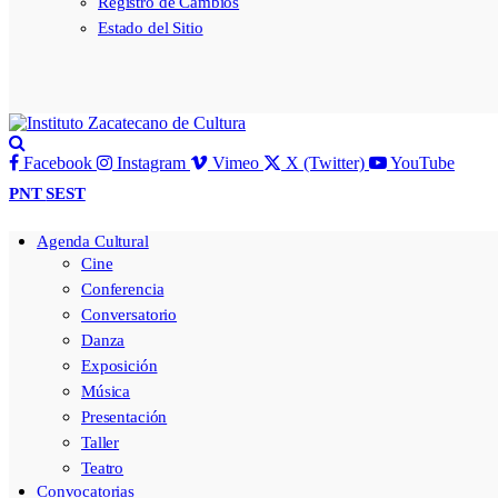
Registro de Cambios
Estado del Sitio
Facebook
Instagram
Vimeo
X (Twitter)
YouTube
PNT
SEST
Agenda Cultural
Cine
Conferencia
Conversatorio
Danza
Exposición
Música
Presentación
Taller
Teatro
Convocatorias