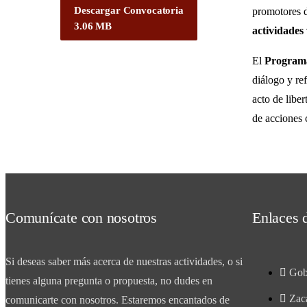
Descargar Convocatoria
promotores de
3.06 MB
actividades
El
Programa
diálogo y ref
acto de libe
de acciones c
Comunícate con nosotros
Enlaces d
Si deseas saber más acerca de nuestras actividades, o si
Gob
tienes alguna pregunta o propuesta, no dudes en
Zac
comunicarte con nosotros. Estaremos encantados de