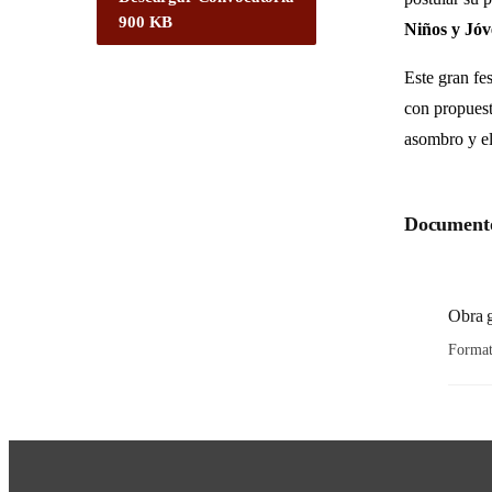
900 KB
Niños y Jóv
Este gran fe
con propuest
asombro y el 
Documento
Obra g
Forma