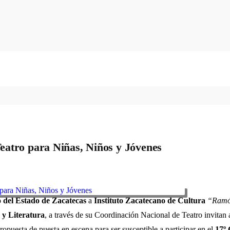
eatro para Niñas, Niños y Jóvenes
 del Estado de Zacatecas
a
Instituto Zacatecano de Cultura
“Ramó
s y Literatura
, a través de su Coordinación Nacional de Teatro invitan 
propuesta de puesta en escena para ser susceptible a participar en el
17º